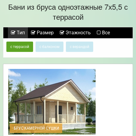
Бани из бруса одноэтажные 7х5,5 с
террасой
Тип
Размер
Этажность
Все
с террасой
с балконом
с верандой
БРУС КАМЕРНОЙ СУШКИ