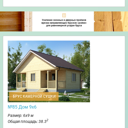
БРУС КАМЕРНОЙ СУШКИ
№85 Дом 9х6
Размер: 6х9 м
2
Общая площадь: 38.3