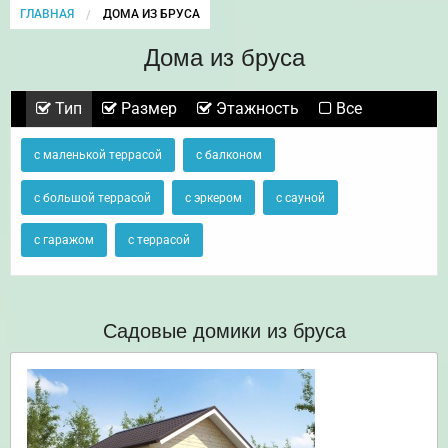
ГЛАВНАЯ
CURRENT:
ДОМА ИЗ БРУСА
Дома из бруса
Тип
Размер
Этажность
Все
с маленькой террасой
с балконом
с большой террасой
с эркером
с сауной
с гаражом
с террасой
Садовые домики из бруса