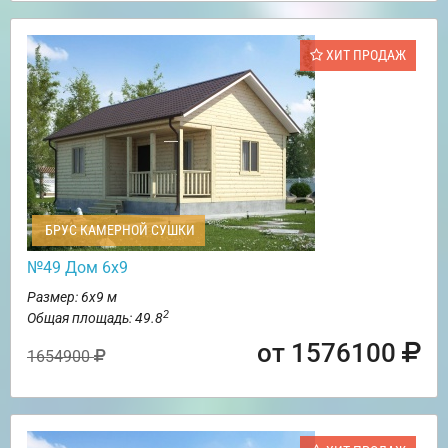
ХИТ ПРОДАЖ
БРУС КАМЕРНОЙ СУШКИ
№49 Дом 6х9
Размер: 6х9 м
2
Общая площадь: 49.8
от 1576100
1654900