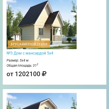
БРУС КАМЕРНОЙ СУШКИ
№3 Дом с мансардой 5х4
Размер: 5х4 м
2
Общая площадь: 31
от 1202100