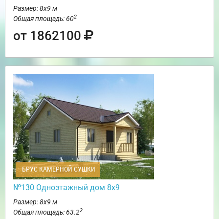
Размер: 8х9 м
2
Общая площадь: 60
от 1862100
БРУС КАМЕРНОЙ СУШКИ
№130 Одноэтажный дом 8х9
Размер: 8х9 м
2
Общая площадь: 63.2