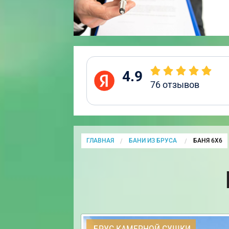
4.9
76
отзывов
ГЛАВНАЯ
БАНИ ИЗ БРУСА
CURRENT:
БАНЯ 6Х6
БРУС КАМЕРНОЙ СУШКИ