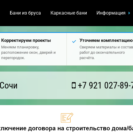
а
Бани из бруса
Каркасные бани
Информация
Корректируем проекты
Уточняем комплектацию
Меняем планировку,
Сверяем материалы и состав
расположение окон, дверей и
работ до окончательного
перегородок.
расчёта.
 Сочи
+7 921 027-89-