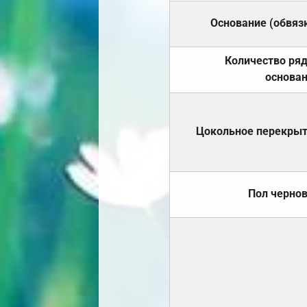
Основание (обвяз
Количество ря
основа
Цокольное перекры
Пол черно