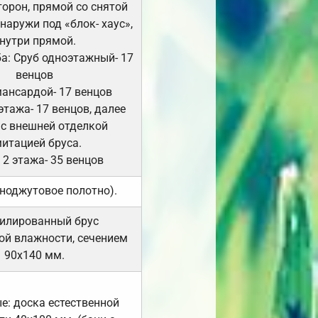
сторон, прямой со снятой
Снаружи под «блок- хаус»,
нутри прямой.
а: Сруб одноэтажный- 17
венцов
мансардой- 17 венцов
 этажа- 17 венцов, далее
 с внешней отделкой
итацией бруса.
 2 этажа- 35 венцов
ноджутовое полотно).
илированный брус
ой влажности, сечением
90х140 мм.
е: доска естественной