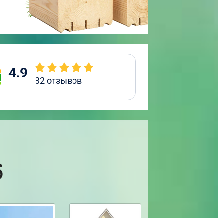
4.9
32
отзывов
6