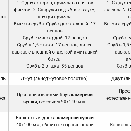
1. С двух сторон, прямой со снятой
1. С двух 
фаской. 2. Снаружи под «блок- хаус»,
фаской. 2. 
ены
внутри прямой.
в
Высота сруба: Сруб одноэтажный- 17
Высота сруб
венцов
Сруб с мансардой- 17 венцов
Сруб с 
Сруб в 1,5 этажа- 17 венцов, далее
Сруб в 1,5
каркас с внешней отделкой имитацией
каркас
бруса.
им
Сруб в 2 этажа- 35 венцов
Сруб в
ель
Джут (льноджутовое полотно).
Джут (ль
Проф
Профилированный брус
камерной
ажа
естественн
сушки
, сечением 90х140 мм.
Каркасные: доска
камерной сушки
40х100 мм, обшитые евровагонкой
Каркасны