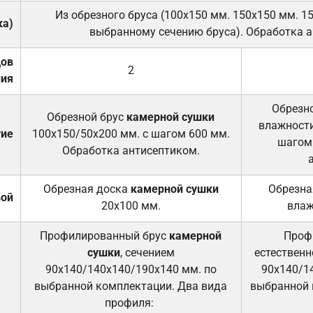
Из обрезного бруса (100х150 мм. 150х150 мм. 1
ка)
выбранному сечению бруса). Обработка а
дов
2
ния
Обрезно
Обрезной брус
камерной сушки
влажности
тие
100х150/50х200 мм. с шагом 600 мм.
шагом
Обработка антисептиком.
Обрезная доска
камерной сушки
Обрезна
вой
20х100 мм.
влаж
Профилированный брус
камерной
Проф
сушки
, сечением
естественн
90х140/140х140/190х140 мм. по
90х140/1
выбранной комплектации. Два вида
выбранной 
профиля: