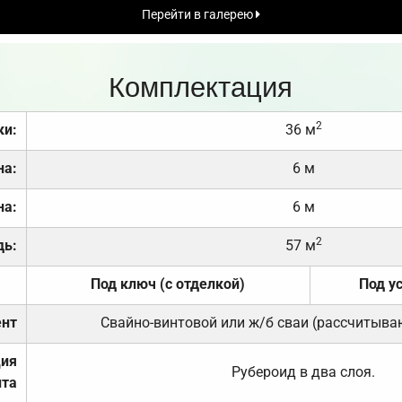
Перейти в галерею
Комплектация
2
ки:
36 м
на:
6 м
на:
6 м
2
дь:
57 м
Под ключ (с отделкой)
Под у
нт
Свайно-винтовой или ж/б сваи (рассчитыва
ция
Рубероид в два слоя.
та