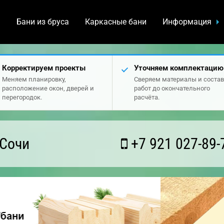
а
Бани из бруса
Каркасные бани
Информация
Корректируем проекты
Уточняем комплектацию
Меняем планировку,
Сверяем материалы и состав
расположение окон, дверей и
работ до окончательного
перегородок.
расчёта.
 Сочи
+7 921 027-89-