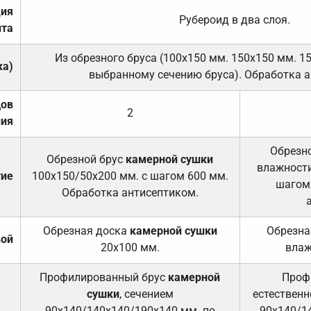
ция
Рубероид в два слоя.
та
Из обрезного бруса (100х150 мм. 150х150 мм. 1
ка)
выбранному сечению бруса). Обработка а
дов
2
ния
Обрезно
Обрезной брус
камерной сушки
влажности
тие
100х150/50х200 мм. с шагом 600 мм.
шагом
Обработка антисептиком.
Обрезная доска
камерной сушки
Обрезна
вой
20х100 мм.
влаж
Профилированный брус
камерной
Проф
сушки
, сечением
естественн
90х140/140х140/190х140 мм. по
90х140/1