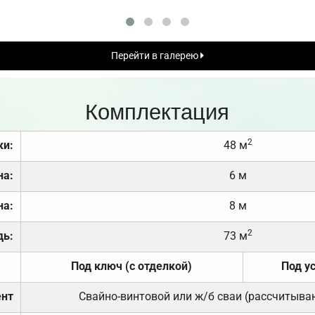
Перейти в галерею
Комплектация
2
ки:
48 м
на:
6 м
на:
8 м
2
дь:
73 м
Под ключ (с отделкой)
Под у
нт
Свайно-винтовой или ж/б сваи (рассчитыва