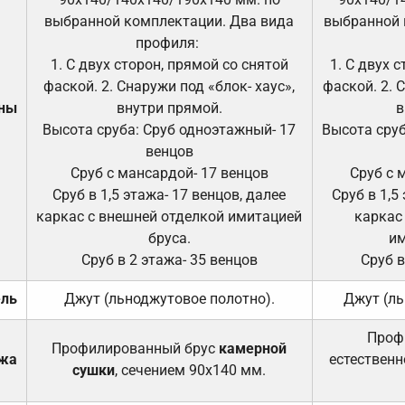
выбранной комплектации. Два вида
выбранной 
профиля:
1. С двух сторон, прямой со снятой
1. С двух 
фаской. 2. Снаружи под «блок- хаус»,
фаской. 2. 
ены
внутри прямой.
в
Высота сруба: Сруб одноэтажный- 17
Высота сруб
венцов
Сруб с мансардой- 17 венцов
Сруб с 
Сруб в 1,5 этажа- 17 венцов, далее
Сруб в 1,5
каркас с внешней отделкой имитацией
каркас
бруса.
им
Сруб в 2 этажа- 35 венцов
Сруб в
ель
Джут (льноджутовое полотно).
Джут (ль
Проф
Профилированный брус
камерной
ажа
естественн
сушки
, сечением 90х140 мм.