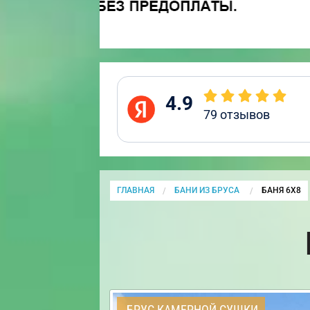
4.9
79
отзывов
ГЛАВНАЯ
БАНИ ИЗ БРУСА
CURRENT:
БАНЯ 6Х8
БРУС КАМЕРНОЙ СУШКИ