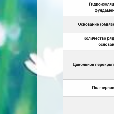
Гидроизоля
фундамен
Основание (обвяз
Количество ря
основа
Цокольное перекры
Пол черно