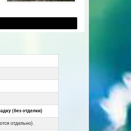
садку (без отделки)
ются отдельно).