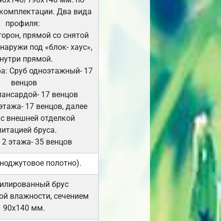
комплектации. Два вида
профиля:
сторон, прямой со снятой
Снаружи под «блок- хаус»,
нутри прямой.
а: Сруб одноэтажный- 17
венцов
мансардой- 17 венцов
 этажа- 17 венцов, далее
 с внешней отделкой
итацией бруса.
 2 этажа- 35 венцов
ноджутовое полотно).
илированный брус
ой влажности, сечением
90х140 мм.