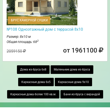
БРУС КАМЕРНОЙ СУШКИ
№108 Одноэтажный дом с террасой 8х10
Размер: 8х10 м
2
Общая площадь: 68
от 1961100
2059150
Дома из бруса 6х8
Маленькие дома из бруса
Каркасные дома 6х5
Каркасные дома 9х10
Каркасные дома более 100 кв.м.
Бани из бруса с верандой