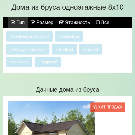
Дома из бруса одноэтажные 8х10
Тип
Размер
Этажность
Все
с маленькой террасой
с балконом
с большой террасой
с эркером
с сауной
с гаражом
с террасой
Дачные дома из бруса
ХИТ ПРОДАЖ