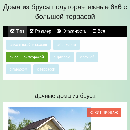
Дома из бруса полутораэтажные 6х6 с
большой террасой
Тип
Размер
Этажность
Все
с маленькой террасой
с балконом
с большой террасой
с эркером
с сауной
с гаражом
с террасой
Дачные дома из бруса
ХИТ ПРОДАЖ