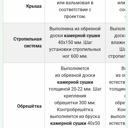
или вальмовая в
или 
Крыша
соответствии с
соо
проектом.
п
Выполнена из обрезной
Выполне
доски
камерной сушки
доски
Стропильная
40х150 мм. Шаг
влажно
система
установки стропильных
Шаг
ног 600 мм.
стропиль
Выполняется
Вы
из обрезной доски
из об
камерной сушки
естеств
толщиной 20-22 мм. Шаг
толщино
крепления
к
обрешетки 300 мм.
обреш
Обрешётка
Контробрешётка
Конт
выполняется из бруска
выполня
камерной сушки
40х50
естеств