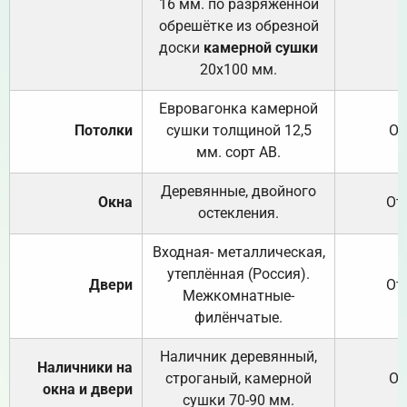
16 мм. по разряженной
обрешётке из обрезной
доски
камерной сушки
20х100 мм.
Евровагонка камерной
Потолки
сушки толщиной 12,5
От
мм. сорт АВ.
Деревянные, двойного
Окна
От
остекления.
Входная- металлическая,
утеплённая (Россия).
Двери
От
Межкомнатные-
филёнчатые.
Наличник деревянный,
Наличники на
строганый, камерной
От
окна и двери
сушки 70-90 мм.