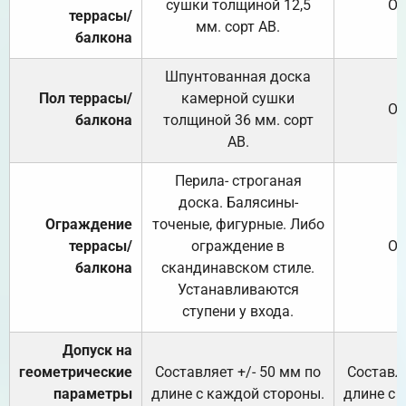
сушки толщиной 12,5
От
террасы/
мм. сорт АВ.
балкона
Шпунтованная доска
Пол террасы/
камерной сушки
От
балкона
толщиной 36 мм. сорт
АВ.
Перила- строганая
доска. Балясины-
Ограждение
точеные, фигурные. Либо
террасы/
ограждение в
От
балкона
скандинавском стиле.
Устанавливаются
ступени у входа.
Допуск на
геометрические
Составляет +/- 50 мм по
Составля
параметры
длине с каждой стороны.
длине с 