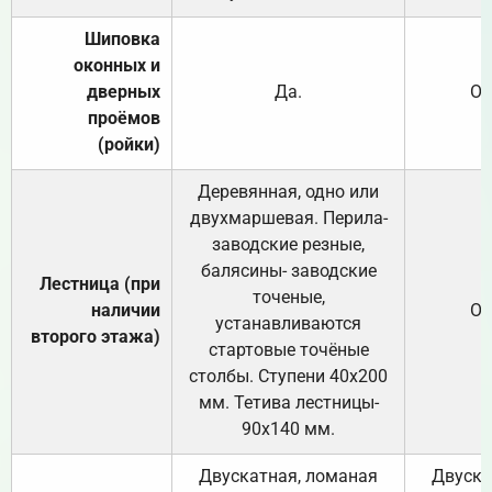
Шиповка
оконных и
дверных
Да.
От
проёмов
(ройки)
Деревянная, одно или
двухмаршевая. Перила-
заводские резные,
балясины- заводские
Лестница (при
точеные,
наличии
От
устанавливаются
второго этажа)
стартовые точёные
столбы. Ступени 40х200
мм. Тетива лестницы-
90х140 мм.
Двускатная, ломаная
Двуска