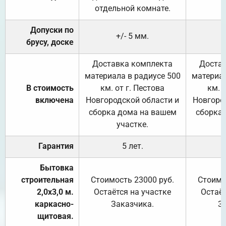
отдельной комнате.
Допуски по
+/- 5 мм.
брусу, доске
Доставка комплекта
Достав
материала в радиусе 500
материал
В стоимость
км. от г. Пестова
км. 
включена
Новгородской области и
Новгоро
сборка дома на вашем
сборка
участке.
Гарантия
5 лет.
Бытовка
строительная
Стоимость 23000 руб.
Стоимо
2,0х3,0 м.
Остаётся на участке
Остаёт
каркасно-
Заказчика.
З
щитовая.