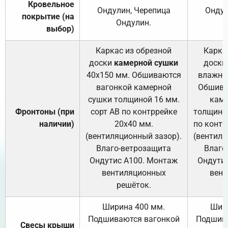
Кровельное
Ондулин, Черепица
Ондул
покрытие (на
Ондулин.
выбор)
Каркас из обрезной
Карка
доски
камерной сушки
доски
40х150 мм. Обшиваются
влажно
вагонкой камерной
Обшива
сушки толщиной 16 мм.
каме
Фронтоны (при
сорт АВ по контррейке
толщиной
наличии)
20х40 мм.
по контр
(вентиляционный зазор).
(вентиля
Влаго-ветрозащита
Влаго
Ондутис А100. Монтаж
Ондути
вентиляционных
вент
решёток.
Ширина 400 мм.
Шир
Подшиваются вагонкой
Подшива
Свесы крыши