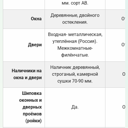
мм. сорт АВ.
Деревянные, двойного
Окна
От
остекления.
Входная- металлическая,
утеплённая (Россия).
Двери
От
Межкомнатные-
филёнчатые.
Наличник деревянный,
Наличники на
строганый, камерной
От
окна и двери
сушки 70-90 мм.
Шиповка
оконных и
дверных
Да.
От
проёмов
(ройки)