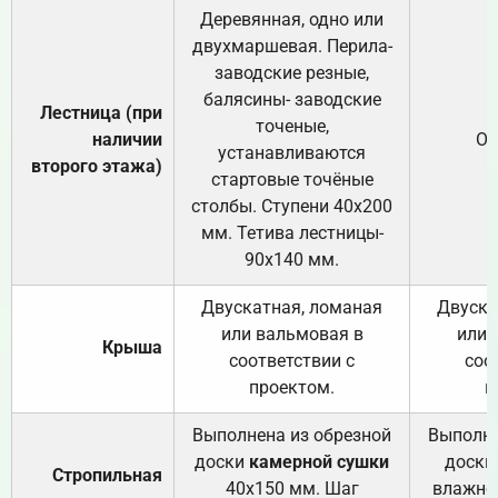
Деревянная, одно или
двухмаршевая. Перила-
заводские резные,
балясины- заводские
Лестница (при
точеные,
наличии
От
устанавливаются
второго этажа)
стартовые точёные
столбы. Ступени 40х200
мм. Тетива лестницы-
90х140 мм.
Двускатная, ломаная
Двуска
или вальмовая в
или 
Крыша
соответствии с
соо
проектом.
п
Выполнена из обрезной
Выполне
доски
камерной сушки
доски
Стропильная
40х150 мм. Шаг
влажно