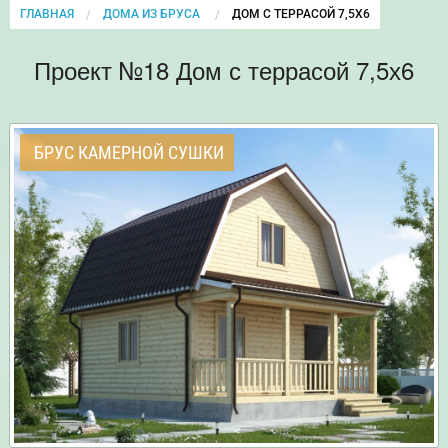
ГЛАВНАЯ
ДОМА ИЗ БРУСА
CURRENT:
ДОМ С ТЕРРАСОЙ 7,5Х6
Проект №18 Дом с террасой 7,5х6
БРУС КАМЕРНОЙ СУШКИ