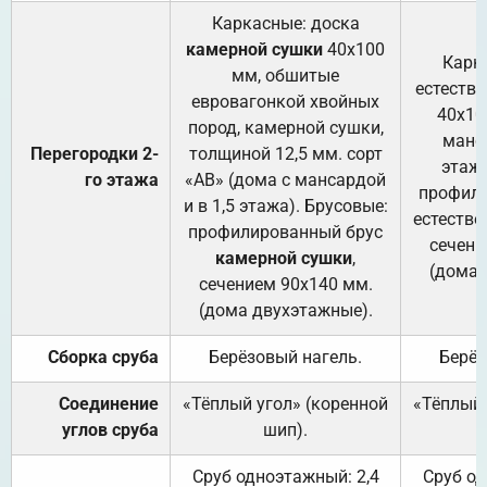
Каркасные: доска
камерной сушки
40х100
Карк
мм, обшитые
естеств
евровагонкой хвойных
40х10
пород, камерной сушки,
манса
Перегородки 2-
толщиной 12,5 мм. сорт
этажа
го этажа
«АВ» (дома с мансардой
профили
и в 1,5 этажа). Брусовые:
естестве
профилированный брус
сечени
камерной сушки
,
(дома 
сечением 90х140 мм.
(дома двухэтажные).
Сборка сруба
Берёзовый нагель.
Берёз
Соединение
«Тёплый угол» (коренной
«Тёплый 
углов сруба
шип).
Сруб одноэтажный: 2,4
Сруб од