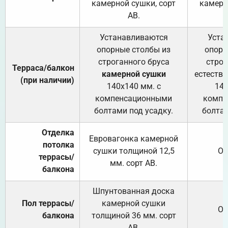
камерной сушки, сорт
камерн
АВ.
Устанавливаются
Уста
опорные столбы из
опорн
строганного бруса
строг
Терраса/балкон
камерной сушки
естеств
(при наличии)
140х140 мм. с
140
компенсационными
компе
болтами под усадку.
болтам
Отделка
Евровагонка камерной
потолка
сушки толщиной 12,5
От
террасы/
мм. сорт АВ.
балкона
Шпунтованная доска
Пол террасы/
камерной сушки
От
балкона
толщиной 36 мм. сорт
АВ.