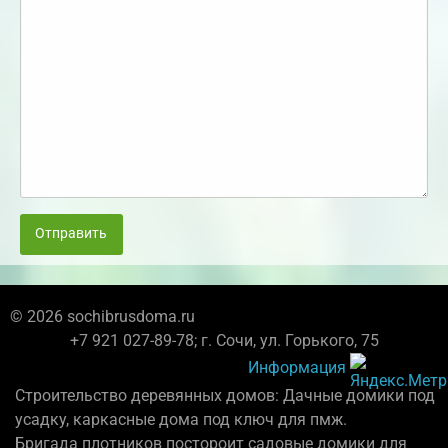
Отправить
© 2026 sochibrusdoma.ru
+7 921 027-89-78; г. Сочи, ул. Горького, 75
Информация
Строительство деревянных домов: Дачные домики под
усадку, каркасные дома под ключ для пмж.
Бригада плотников постороит садовые домики для