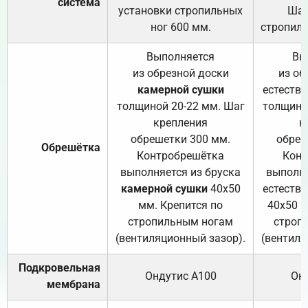
система
установки стропильных
Шаг
ног 600 мм.
стропиль
Выполняется
Вы
из обрезной доски
из об
камерной сушки
естеств
толщиной 20-22 мм. Шаг
толщино
крепления
к
обрешетки 300 мм.
обреш
Обрешётка
Контробрешётка
Конт
выполняется из бруска
выполня
камерной сушки
40х50
естеств
мм. Крепится по
40х50 м
стропильным ногам
строп
(вентиляционный зазор).
(вентиля
Подкровельная
Ондутис А100
Он
мембрана