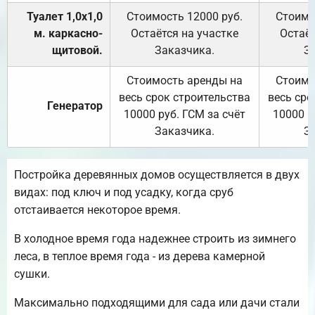
Туалет 1,0х1,0
Стоимость 12000 руб.
Стоимо
м. каркасно-
Остаётся на участке
Остаёт
щитовой.
Заказчика.
З
Стоимость аренды на
Стоимо
весь срок строительства
весь сро
Генератор
10000 руб. ГСМ за счёт
10000 р
Заказчика.
З
Постройка деревянных домов осуществляется в двух
видах: под ключ и под усадку, когда сруб
отстаивается некоторое время.
В холодное время года надежнее строить из зимнего
леса, в теплое время года - из дерева камерной
сушки.
Максимально подходящими для сада или дачи стали