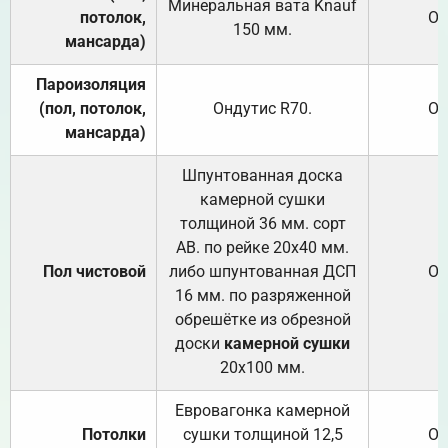
Минеральная вата
Knauf
потолок,
От
150
мм.
мансарда)
Пароизоляция
(пол, потолок,
Ондутис
R70
.
От
мансарда)
Шпунтованная доска
камерной сушки
толщиной 36 мм. сорт
АВ. по рейке 20х40 мм.
Пол чистовой
либо шпунтованная ДСП
От
16 мм. по разряженной
обрешётке из обрезной
доски
камерной сушки
20х100 мм.
Евровагонка камерной
Потолки
сушки толщиной 12,5
От