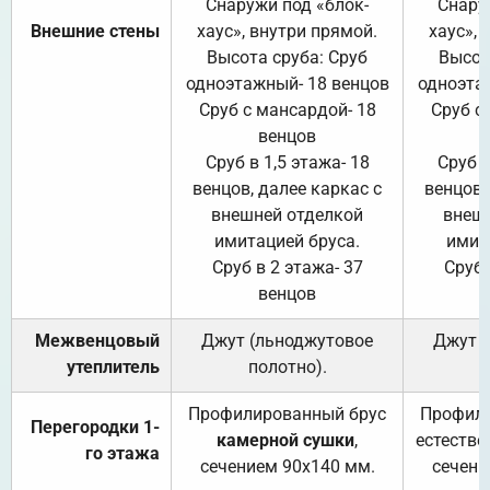
Снаружи под «блок-
Снару
Внешние стены
хаус», внутри прямой.
хаус», 
Высота сруба: Сруб
Высот
одноэтажный- 18 венцов
одноэта
Сруб с мансардой- 18
Сруб с
венцов
Сруб в 1,5 этажа- 18
Сруб в
венцов, далее каркас с
венцов,
внешней отделкой
внеш
имитацией бруса.
имит
Сруб в 2 этажа- 37
Сруб 
венцов
Межвенцовый
Джут (льноджутовое
Джут 
утеплитель
полотно).
п
Профилированный брус
Профили
Перегородки 1-
камерной сушки
,
естестве
го этажа
сечением 90х140 мм.
сечени