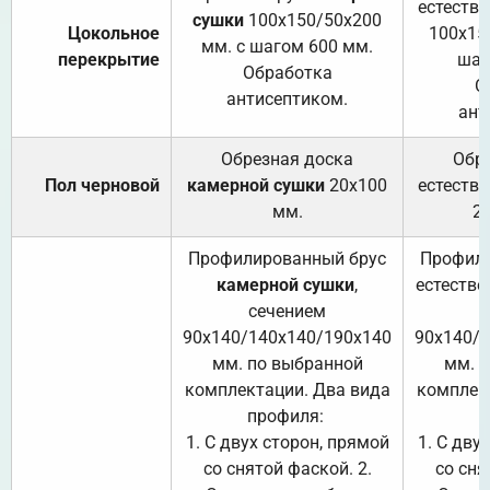
естеств
сушки
100х150/50х200
Цокольное
100х15
мм. с шагом 600 мм.
перекрытие
шаг
Обработка
О
антисептиком.
ант
Обрезная доска
Обр
Пол черновой
камерной сушки
20х100
естеств
мм.
2
Профилированный брус
Профили
камерной сушки
,
естестве
сечением
с
90х140/140х140/190х140
90х140/
мм. по выбранной
мм. 
комплектации. Два вида
комплек
профиля:
п
1. С двух сторон, прямой
1. С дву
со снятой фаской. 2.
со сня