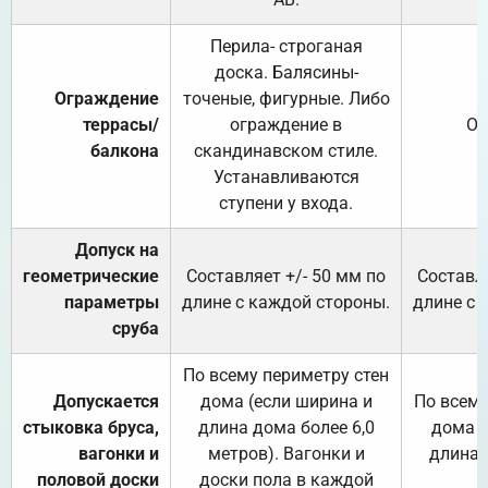
Перила- строганая
доска. Балясины-
Ограждение
точеные, фигурные. Либо
террасы/
ограждение в
От
балкона
скандинавском стиле.
Устанавливаются
ступени у входа.
Допуск на
геометрические
Составляет +/- 50 мм по
Составля
параметры
длине с каждой стороны.
длине с 
сруба
По всему периметру стен
Допускается
дома (если ширина и
По всему
стыковка бруса,
длина дома более 6,0
дома (
вагонки и
метров). Вагонки и
длина 
половой доски
доски пола в каждой