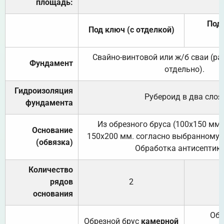
площадь:
Под 
Под ключ (с отделкой)
Свайно-винтовой или ж/б сваи (р
Фундамент
отдельно).
Гидроизоляция
Рубероид в два слоя
фундамента
Из обрезного бруса (100х150 мм.
Основание
150х200 мм. согласно выбранному с
(обвязка)
Обработка антисептик
Количество
рядов
2
основания
Обр
Обрезной брус
камерной