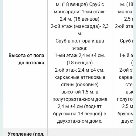
м. (18 венцов) Сруб с
м. (18
мансардой: 1-ый этаж-
мансард
2,4 м. (18 венцов)
2,5 м
2-ой этаж (мансарда)- 2,3
2-ой этаж
м.
Сруб в полтора и два
Сруб в
этажа:
Высота от пола
1-ый этаж 2,4 м ±4 см.
1-ый эт
до потолка
(18 венцов)
(1
2-ой этаж 2,4 м ±4 см.
2-ой эт
каркасные аттиковые
каркас
стены (боковые)
стен
высотой 1,5 м. в
высо
полутораэтажном доме
полутор
2,4 м ±4 см (поднят
2,5 м 
брусом на 18 венцов) в
брусом 
двухэтажном доме.
двухэ
Утепление (пол,