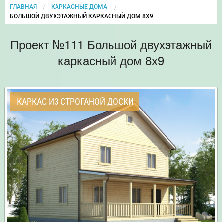
ГЛАВНАЯ
КАРКАСНЫЕ ДОМА
CURRENT:
БОЛЬШОЙ ДВУХЭТАЖНЫЙ КАРКАСНЫЙ ДОМ 8Х9
Проект №111 Большой двухэтажный
каркасный дом 8х9
КАРКАС ИЗ СТРОГАНОЙ ДОСКИ