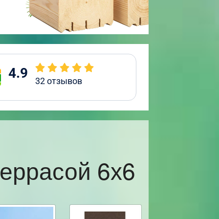
4.9
32
отзывов
террасой 6х6