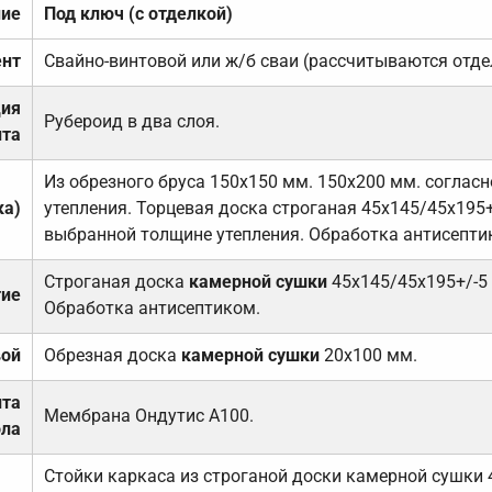
ние
Под ключ (с отделкой)
нт
Свайно-винтовой или ж/б сваи (рассчитываются отде
ция
Рубероид в два слоя.
та
Из обрезного бруса 150х150 мм. 150х200 мм. соглас
ка)
утепления. Торцевая доска строганая 45х145/45х195+
выбранной толщине утепления. Обработка антисепти
Строганая доска
камерной сушки
45х145/45х195+/-5
тие
Обработка антисептиком.
вой
Обрезная доска
камерной сушки
20х100 мм.
ита
Мембрана Ондутис А100.
ола
Стойки каркаса из строганой доски камерной сушки 