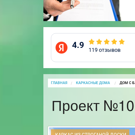
4.9
119
отзывов
ГЛАВНАЯ
КАРКАСНЫЕ ДОМА
CURRENT
ДОМ С Б
Проект №10 
КАРКАС ИЗ СТРОГАНОЙ ДОСКИ