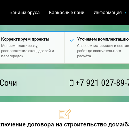
а
Бани из бруса
Каркасные бани
Информация
Корректируем проекты
Уточняем комплектацию
Меняем планировку,
Сверяем материалы и состав
расположение окон, дверей и
работ до окончательного
перегородок.
расчёта.
 Сочи
+7 921 027-89-