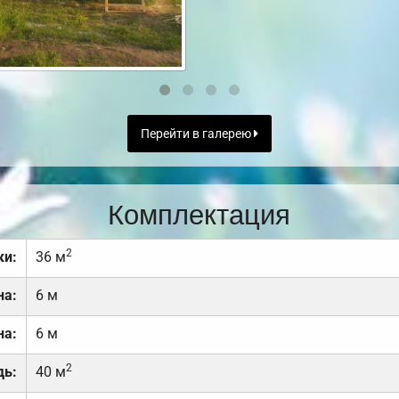
Перейти в галерею
Комплектация
2
ки:
36 м
на:
6 м
на:
6 м
2
дь:
40 м