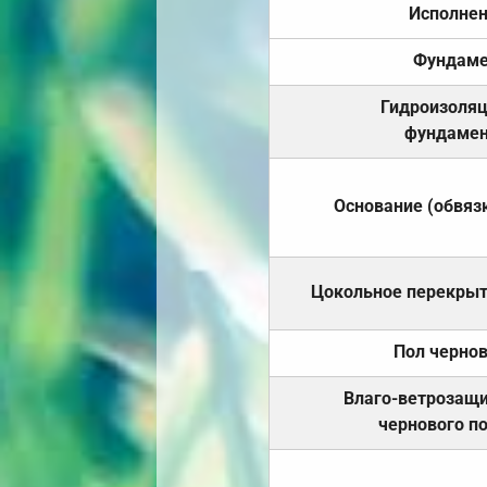
Исполне
Фундаме
Гидроизоля
фундамен
Основание (обвяз
Цокольное перекры
Пол черно
Влаго-ветрозащ
чернового п