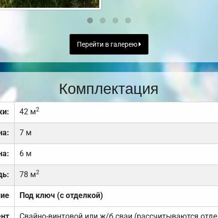
Перейти в галерею
Комплектация
2
ки:
42 м
на:
7 м
на:
6 м
2
дь:
78 м
ние
Под ключ (с отделкой)
нт
Свайно-винтовой или ж/б сваи (рассчитываются отде