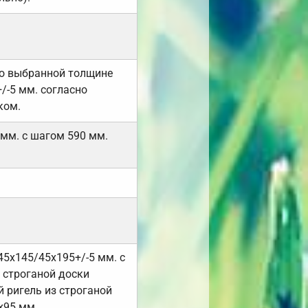
но выбранной толщине
/-5 мм. согласно
ком.
 мм. с шагом 590 мм.
45х145/45х195+/-5 мм. с
 строганой доски
 ригель из строганой
х95 мм.