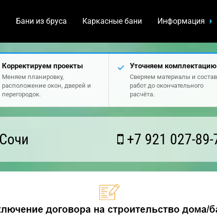
а
Бани из бруса
Каркасные бани
Информация
Корректируем проекты
Уточняем комплектацию
Меняем планировку,
Сверяем материалы и состав
расположение окон, дверей и
работ до окончательного
перегородок.
расчёта.
 Сочи
+7 921 027-89-