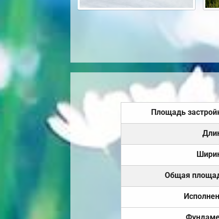
Площадь застрой
Дли
Шири
Общая площа
Исполне
Фундаме