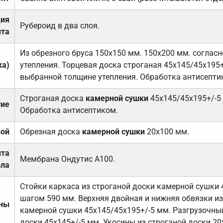
ция
Рубероид в два слоя.
та
Из обрезного бруса 150х150 мм. 150х200 мм. соглас
ка)
утепления. Торцевая доска строганая 45х145/45х195+
выбранной толщине утепления. Обработка антисепти
Строганая доска
камерной сушки
45х145/45х195+/-5
тие
Обработка антисептиком.
вой
Обрезная доска
камерной сушки
20х100 мм.
ита
Мембрана Ондутис А100.
ола
Стойки каркаса из строганой доски камерной сушки 
шагом 590 мм. Верхняя двойная и нижняя обвязки из
ены
камерной сушки 45х145/45х195+/-5 мм. Разгрузочный
доски 45х145+/-5 мм. Укосины из строганой доски 20