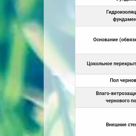
Гидроизоля
фундамен
Основание (обвяз
Цокольное перекры
Пол черно
Влаго-ветрозащ
чернового п
Внешние ст