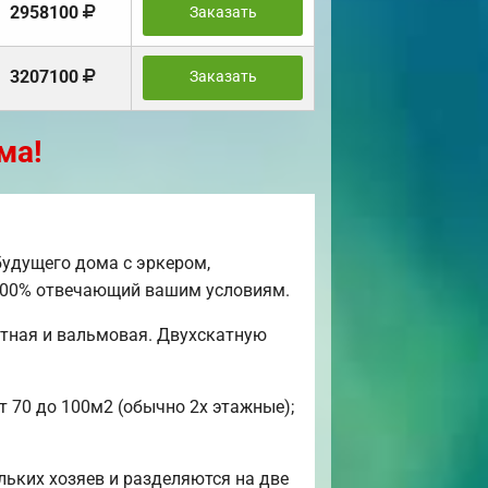
2958100
Заказать
3207100
Заказать
ма!
удущего дома с эркером,
, 100% отвечающий вашим условиям.
атная и вальмовая. Двухскатную
т 70 до 100м2 (обычно 2х этажные);
льких хозяев и разделяются на две