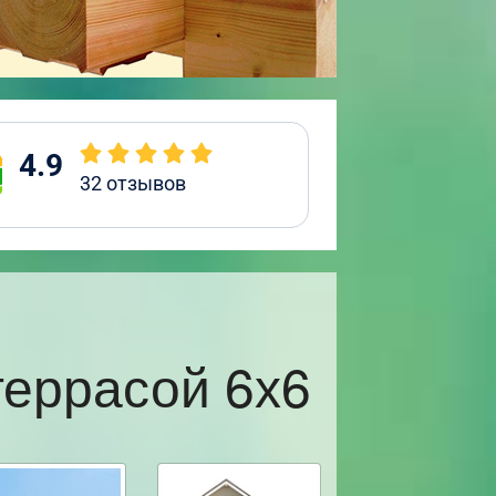
4.9
32
отзывов
террасой 6х6