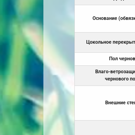
Основание (обвяз
Цокольное перекры
Пол черно
Влаго-ветрозащ
чернового п
Внешние ст