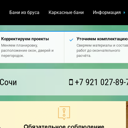
а
Бани из бруса
Каркасные бани
Информация
Корректируем проекты
Уточняем комплектацию
Меняем планировку,
Сверяем материалы и состав
расположение окон, дверей и
работ до окончательного
перегородок.
расчёта.
 Сочи
+7 921 027-89-