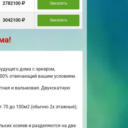
2782100
Заказать
3042100
Заказать
ма!
удущего дома с эркером,
, 100% отвечающий вашим условиям.
атная и вальмовая. Двухскатную
т 70 до 100м2 (обычно 2х этажные);
льких хозяев и разделяются на две