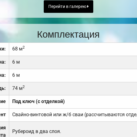
Перейти в галерею
Комплектация
2
ки:
68 м
на:
6 м
на:
6 м
2
дь:
74 м
ние
Под ключ (с отделкой)
нт
Свайно-винтовой или ж/б сваи (рассчитываются отде
ция
Рубероид в два слоя.
та