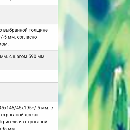
но выбранной толщине
/-5 мм. согласно
ком.
 мм. с шагом 590 мм.
45х145/45х195+/-5 мм. с
 строганой доски
 ригель из строганой
х95 мм.