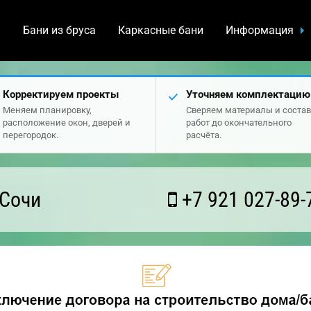
а
Бани из бруса
Каркасные бани
Информация
Корректируем проекты
Уточняем комплектацию
Меняем планировку,
Сверяем материалы и состав
расположение окон, дверей и
работ до окончательного
перегородок.
расчёта.
 Сочи
+7 921 027-89-