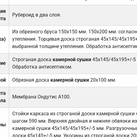
ция
Рубероид в два слоя.
та
Из обрезного бруса 150х150 мм. 150х200 мм. соглас
ка)
утепления. Торцевая доска строганая 45х145/45х195+
выбранной толщине утепления. Обработка антисепти
Строганая доска
камерной сушки
45х145/45х195+/-5
тие
Обработка антисептиком.
вой
Обрезная доска
камерной сушки
20х100 мм.
ита
Мембрана Ондутис А100.
ола
Стойки каркаса из строганой доски камерной сушки 
шагом 590 мм. Верхняя двойная и нижняя обвязки из
ены
камерной сушки 45х145/45х195+/-5 мм. Разгрузочный
доски 45х145+/-5 мм. Укосины из строганой доски 20