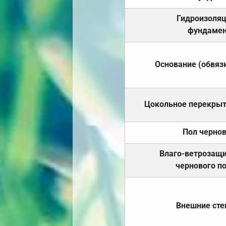
Гидроизоля
фундамен
Основание (обвяз
Цокольное перекры
Пол черно
Влаго-ветрозащ
чернового п
Внешние ст