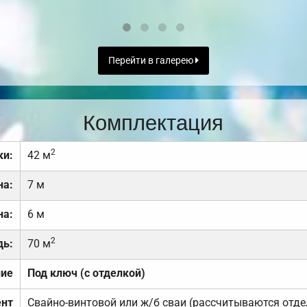
Перейти в галерею
Комплектация
2
ки:
42 м
на:
7 м
на:
6 м
2
дь:
70 м
ние
Под ключ (с отделкой)
нт
Свайно-винтовой или ж/б сваи (рассчитываются отде