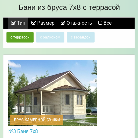
Бани из бруса 7х8 с террасой
Тип
Размер
Этажность
Все
с террасой
с балконом
с верандой
БРУС КАМЕРНОЙ СУШКИ
№3 Баня 7х8