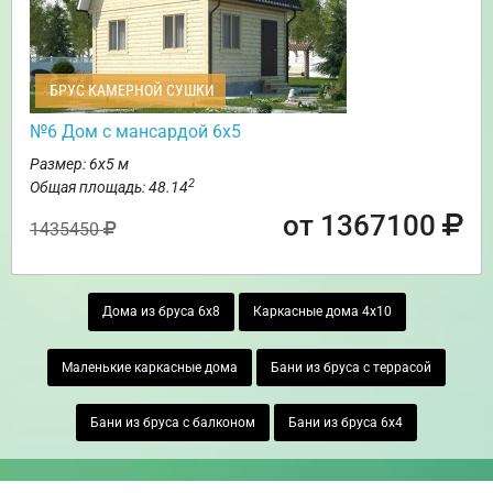
БРУС КАМЕРНОЙ СУШКИ
№6 Дом с мансардой 6х5
Размер: 6х5 м
2
Общая площадь: 48.14
от 1367100
1435450
Дома из бруса 6х8
Каркасные дома 4х10
Маленькие каркасные дома
Бани из бруса с террасой
Бани из бруса с балконом
Бани из бруса 6х4