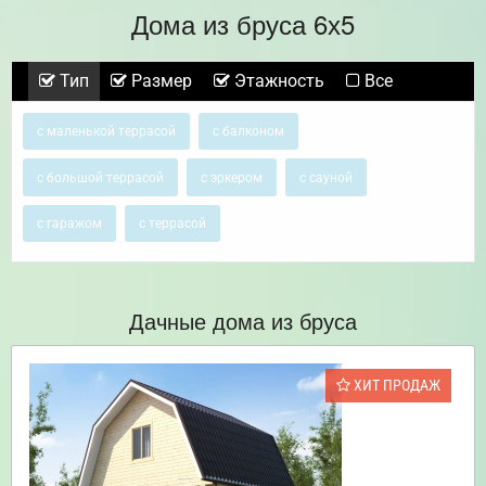
Дома из бруса 6х5
Тип
Размер
Этажность
Все
с маленькой террасой
с балконом
с большой террасой
с эркером
с сауной
с гаражом
с террасой
Дачные дома из бруса
ХИТ ПРОДАЖ