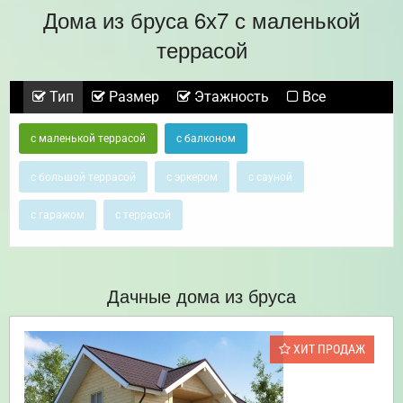
Дома из бруса 6х7 с маленькой
террасой
Тип
Размер
Этажность
Все
с маленькой террасой
с балконом
с большой террасой
с эркером
с сауной
с гаражом
с террасой
Дачные дома из бруса
ХИТ ПРОДАЖ