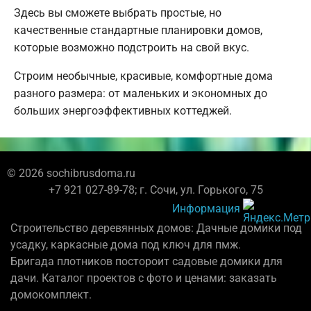
Здесь вы сможете выбрать простые, но
качественные стандартные планировки домов,
которые возможно подстроить на свой вкус.
Строим необычные, красивые, комфортные дома
разного размера: от маленьких и экономных до
больших энергоэффективных коттеджей.
© 2026 sochibrusdoma.ru
+7 921 027-89-78; г. Сочи, ул. Горького, 75
Информация
Строительство деревянных домов: Дачные домики под
усадку, каркасные дома под ключ для пмж.
Бригада плотников постороит садовые домики для
дачи. Каталог проектов с фото и ценами: заказать
домокомплект.