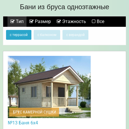
Бани из бруса одноэтажные
Тип
Размер
Этажность
Все
с террасой
с балконом
с верандой
БРУС КАМЕРНОЙ СУШКИ
№13 Баня 6х4