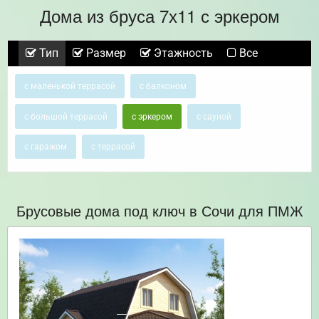
Дома из бруса 7х11 с эркером
Тип
Размер
Этажность
Все
с маленькой террасой
с балконом
с большой террасой
с эркером
с сауной
с гаражом
с террасой
Брусовые дома под ключ в Сочи для ПМЖ