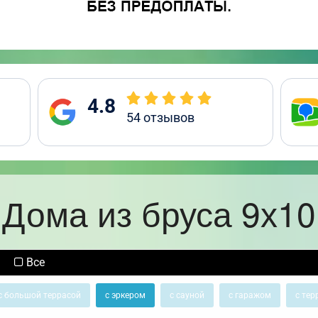
4.8
54
отзывов
Дома из бруса 9х10
Все
с большой террасой
с эркером
с сауной
с гаражом
с тер