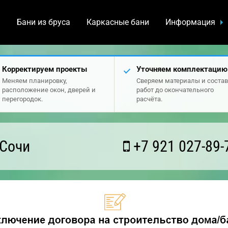
а
Бани из бруса
Каркасные бани
Информация
Корректируем проекты
Уточняем комплектацию
Меняем планировку,
Сверяем материалы и состав
расположение окон, дверей и
работ до окончательного
перегородок.
расчёта.
 Сочи
+7 921 027-89-