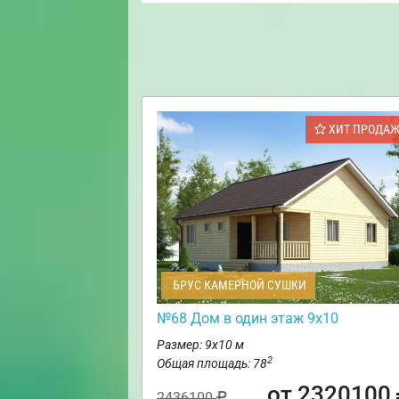
ХИТ ПРОДА
БРУС КАМЕРНОЙ СУШКИ
№68 Дом в один этаж 9х10
Размер: 9х10 м
2
Общая площадь: 78
от 2320100
2436100