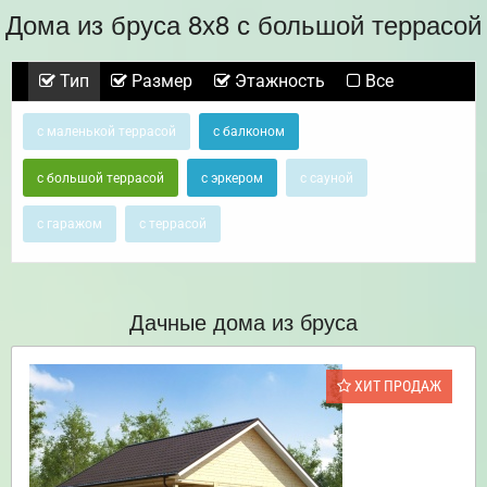
Дома из бруса 8х8 с большой террасой
Тип
Размер
Этажность
Все
с маленькой террасой
с балконом
с большой террасой
с эркером
с сауной
с гаражом
с террасой
Дачные дома из бруса
ХИТ ПРОДАЖ