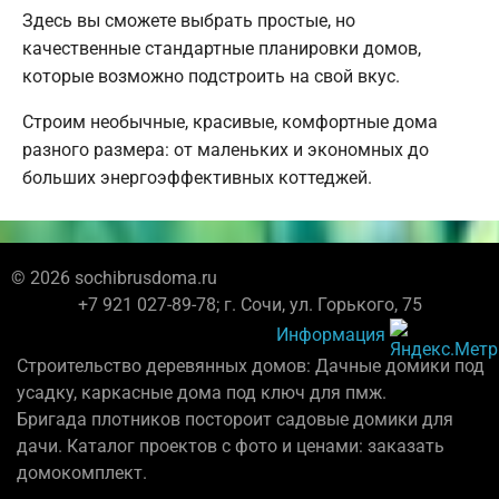
Здесь вы сможете выбрать простые, но
качественные стандартные планировки домов,
которые возможно подстроить на свой вкус.
Строим необычные, красивые, комфортные дома
разного размера: от маленьких и экономных до
больших энергоэффективных коттеджей.
© 2026 sochibrusdoma.ru
+7 921 027-89-78; г. Сочи, ул. Горького, 75
Информация
Строительство деревянных домов: Дачные домики под
усадку, каркасные дома под ключ для пмж.
Бригада плотников постороит садовые домики для
дачи. Каталог проектов с фото и ценами: заказать
домокомплект.