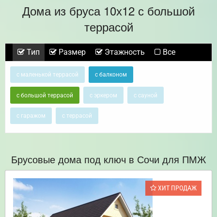
Дома из бруса 10х12 с большой
террасой
Тип
Размер
Этажность
Все
с маленькой террасой
с балконом
с большой террасой
с эркером
с сауной
с гаражом
с террасой
Брусовые дома под ключ в Сочи для ПМЖ
ХИТ ПРОДАЖ