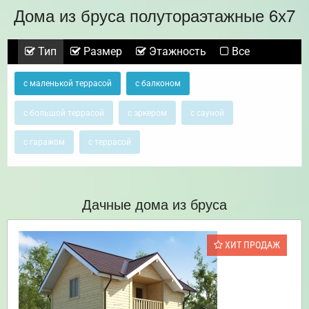
Дома из бруса полутораэтажные 6х7
Тип
Размер
Этажность
Все
с маленькой террасой
с балконом
с большой террасой
с эркером
с сауной
с гаражом
с террасой
Дачные дома из бруса
ХИТ ПРОДАЖ