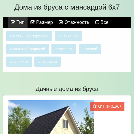
Дома из бруса с мансардой 6х7
Тип
Размер
Этажность
Все
с маленькой террасой
с балконом
с большой террасой
с эркером
с сауной
с гаражом
с террасой
Дачные дома из бруса
ХИТ ПРОДАЖ