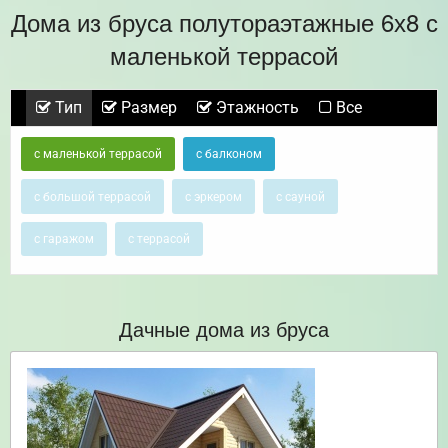
Дома из бруса полутораэтажные 6х8 с
маленькой террасой
Тип
Размер
Этажность
Все
с маленькой террасой
с балконом
с большой террасой
с эркером
с сауной
с гаражом
с террасой
Дачные дома из бруса