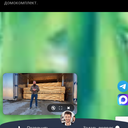
домокомплект.
🔇
⛶
✖
Позвонить
Задать вопрос