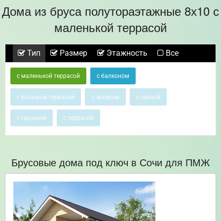
Дома из бруса полутораэтажные 8х10 с
маленькой террасой
Тип
Размер
Этажность
Все
с маленькой террасой
с балконом
с большой террасой
с эркером
с сауной
с гаражом
с террасой
Брусовые дома под ключ в Сочи для ПМЖ