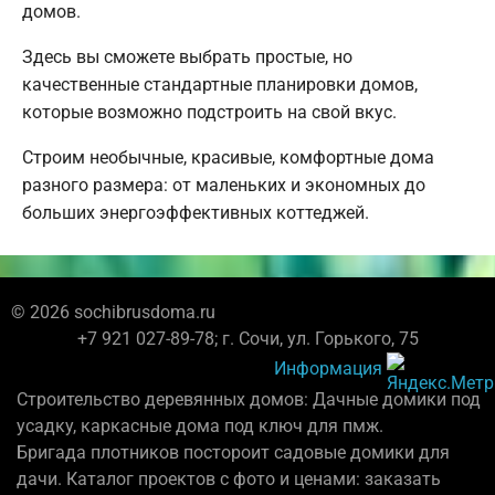
домов.
Здесь вы сможете выбрать простые, но
качественные стандартные планировки домов,
которые возможно подстроить на свой вкус.
Строим необычные, красивые, комфортные дома
разного размера: от маленьких и экономных до
больших энергоэффективных коттеджей.
© 2026 sochibrusdoma.ru
+7 921 027-89-78; г. Сочи, ул. Горького, 75
Информация
Строительство деревянных домов: Дачные домики под
усадку, каркасные дома под ключ для пмж.
Бригада плотников постороит садовые домики для
дачи. Каталог проектов с фото и ценами: заказать