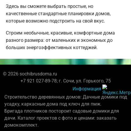
Здесь вы сможете выбрать простые, но
качественные стандартные планировки домов,
которые возможно подстроить на свой вкус.
Строим необычные, красивые, комфортные дома
разного размера: от маленьких и экономных до
больших энергоэффективных коттеджей.
© 2026 sochibrusdoma.ru
+7 921 027-89-78; г. Сочи, ул. Горького, 75
Информация
Строительство деревянных домов: Дачные домики под
усадку, каркасные дома под ключ для пмж.
Бригада плотников постороит садовые домики для
дачи. Каталог проектов с фото и ценами: заказать
домокомплект.