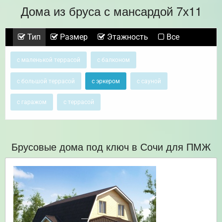
Дома из бруса с мансардой 7х11
Тип
Размер
Этажность
Все
с маленькой террасой
с балконом
с большой террасой
с эркером
с сауной
с гаражом
с террасой
Брусовые дома под ключ в Сочи для ПМЖ