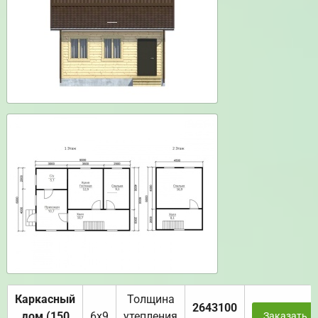
Каркасный
Толщина
2643100
дом (150
6х9
утепления
Заказать