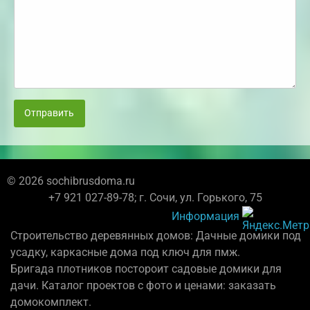
Отправить
© 2026 sochibrusdoma.ru
+7 921 027-89-78; г. Сочи, ул. Горького, 75
Информация
Строительство деревянных домов: Дачные домики под
усадку, каркасные дома под ключ для пмж.
Бригада плотников постороит садовые домики для
дачи. Каталог проектов с фото и ценами: заказать
домокомплект.