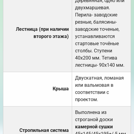
Деревянная, одно или
двухмаршевая.
Перила- заводские
резные, балясины-
Лестница (при наличии
заводские точеные,
второго этажа)
устанавливаются
стартовые точёные
столбы. Ступени
40х200 мм. Тетива
лестницы- 90х140 мм.
Двускатная, ломаная
или вальмовая в
Крыша
соответствии с
проектом.
Выполнена из
строганой доски
камерной сушки
Стропильная система
45х145/45х195+/-5 мм.