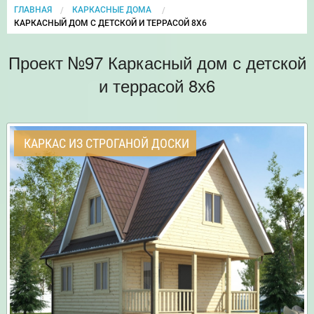
ГЛАВНАЯ
КАРКАСНЫЕ ДОМА
CURRENT:
КАРКАСНЫЙ ДОМ С ДЕТСКОЙ И ТЕРРАСОЙ 8Х6
Проект №97 Каркасный дом с детской
и террасой 8х6
КАРКАС ИЗ СТРОГАНОЙ ДОСКИ