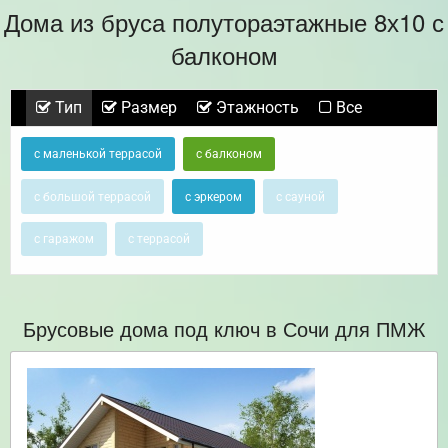
Дома из бруса полутораэтажные 8х10 с
балконом
Тип
Размер
Этажность
Все
с маленькой террасой
с балконом
с большой террасой
с эркером
с сауной
с гаражом
с террасой
Брусовые дома под ключ в Сочи для ПМЖ