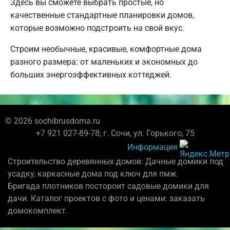
Здесь вы сможете выбрать простые, но
качественные стандартные планировки домов,
которые возможно подстроить на свой вкус.
Строим необычные, красивые, комфортные дома
разного размера: от маленьких и экономных до
больших энергоэффективных коттеджей.
© 2026 sochibrusdoma.ru
+7 921 027-89-78; г. Сочи, ул. Горького, 75
Информация
Строительство деревянных домов: Дачные домики под
усадку, каркасные дома под ключ для пмж.
Бригада плотников постороит садовые домики для
дачи. Каталог проектов с фото и ценами: заказать
домокомплект.