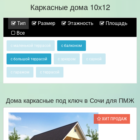
Каркасные дома 10х12
Тип
Размер
Этажность
Площадь
Все
с маленькой террасой
с балконом
с большой террасой
с эркером
с сауной
с гаражом
с террасой
Дома каркасные под ключ в Сочи для ПМЖ
ХИТ ПРОДАЖ