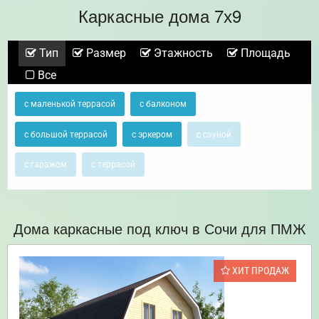
Каркасные дома 7х9
Тип
Размер
Этажность
Площадь
Все
с маленькой террасой
с балконом
с большой террасой
с эркером
с сауной
с гаражом
с террасой
Дома каркасные под ключ в Сочи для ПМЖ
ХИТ ПРОДАЖ