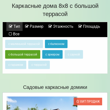
Каркасные дома 8х8 с большой
террасой
Тип
Размер
Этажность
Площадь
Все
с маленькой террасой
с балконом
с большой террасой
с эркером
с сауной
с гаражом
с террасой
Садовые каркасные домики
ХИТ ПРОДАЖ