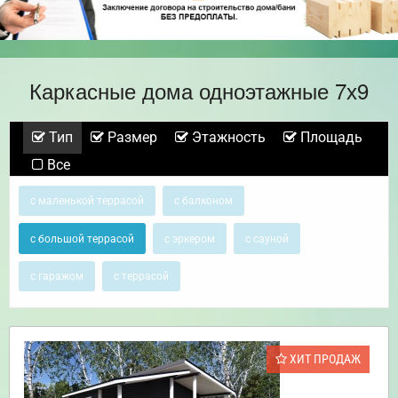
Каркасные дома одноэтажные 7х9
Тип
Размер
Этажность
Площадь
Все
с маленькой террасой
с балконом
с большой террасой
с эркером
с сауной
с гаражом
с террасой
ХИТ ПРОДАЖ