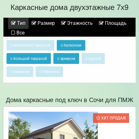
Каркасные дома двухэтажные 7х9
Тип
Размер
Этажность
Площадь
Все
с маленькой террасой
с балконом
с большой террасой
с эркером
с сауной
с гаражом
с террасой
Дома каркасные под ключ в Сочи для ПМЖ
ХИТ ПРОДАЖ