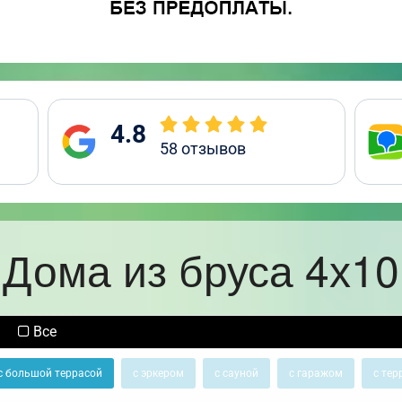
4.8
58
отзывов
Дома из бруса 4х10
Все
с большой террасой
с эркером
с сауной
с гаражом
с тер