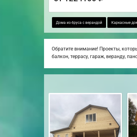
Дома из бруса с верандой
Каркасные до
Обратите внимание! Проекты, которы
балкон, террасу, гараж, веранду, па