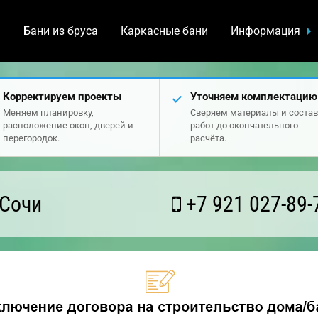
а
Бани из бруса
Каркасные бани
Информация
Корректируем проекты
Уточняем комплектацию
Меняем планировку,
Сверяем материалы и состав
расположение окон, дверей и
работ до окончательного
перегородок.
расчёта.
 Сочи
+7 921 027-89-