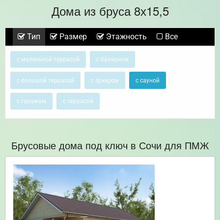
Дома из бруса 8х15,5
Тип
Размер
Этажность
Все
с маленькой террасой
с балконом
с большой террасой
с эркером
с сауной
с гаражом
с террасой
Брусовые дома под ключ в Сочи для ПМЖ