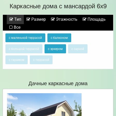
Каркасные дома с мансардой 6х9
Тип
Размер
Этажность
Площадь
Все
с маленькой террасой
с балконом
с большой террасой
с эркером
с сауной
с гаражом
с террасой
Дачные каркасные дома