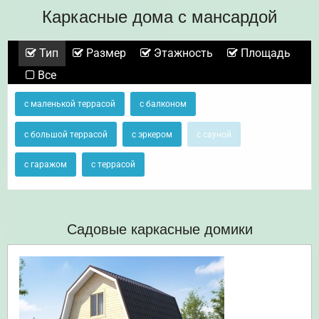
Каркасные дома с мансардой
Тип
Размер
Этажность
Площадь
Все
с маленькой террасой
с балконом
с большой террасой
с эркером
с сауной
с гаражом
с террасой
Садовые каркасные домики